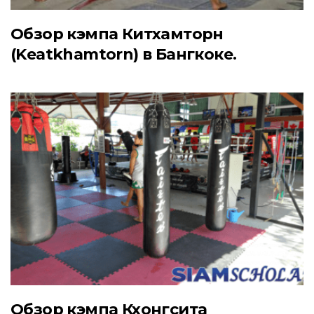
Обзор кэмпа Китхамторн
(Keatkhamtorn) в Бангкоке.
Обзор кэмпа Кхонгсита