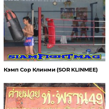
Кэмп Сор Клинми (SOR KLINMEE)